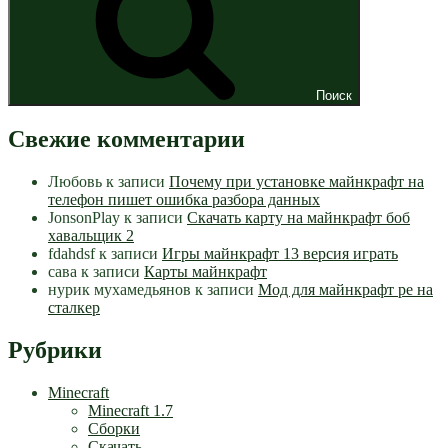
Поиск
Свежие комментарии
Любовь
к записи
Почему при установке майнкрафт на
телефон пишет ошибка разбора данных
JonsonPlay
к записи
Скачать карту на майнкрафт боб
хавальщик 2
fdahdsf
к записи
Игры майнкрафт 13 версия играть
сава
к записи
Карты майнкрафт
нурик мухамедьянов
к записи
Мод для майнкрафт pe на
сталкер
Рубрики
Minecraft
Minecraft 1.7
Сборки
Скачать