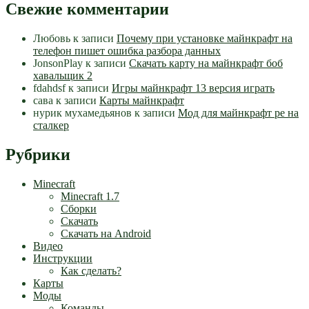
Свежие комментарии
Любовь
к записи
Почему при установке майнкрафт на
телефон пишет ошибка разбора данных
JonsonPlay
к записи
Скачать карту на майнкрафт боб
хавальщик 2
fdahdsf
к записи
Игры майнкрафт 13 версия играть
сава
к записи
Карты майнкрафт
нурик мухамедьянов
к записи
Мод для майнкрафт pe на
сталкер
Рубрики
Minecraft
Minecraft 1.7
Сборки
Скачать
Скачать на Android
Видео
Инструкции
Как сделать?
Карты
Моды
Команды