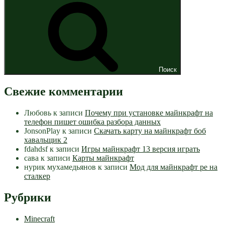
Поиск
Свежие комментарии
Любовь
к записи
Почему при установке майнкрафт на
телефон пишет ошибка разбора данных
JonsonPlay
к записи
Скачать карту на майнкрафт боб
хавальщик 2
fdahdsf
к записи
Игры майнкрафт 13 версия играть
сава
к записи
Карты майнкрафт
нурик мухамедьянов
к записи
Мод для майнкрафт pe на
сталкер
Рубрики
Minecraft