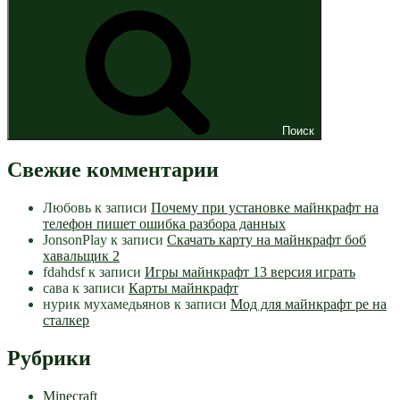
Поиск
Свежие комментарии
Любовь
к записи
Почему при установке майнкрафт на
телефон пишет ошибка разбора данных
JonsonPlay
к записи
Скачать карту на майнкрафт боб
хавальщик 2
fdahdsf
к записи
Игры майнкрафт 13 версия играть
сава
к записи
Карты майнкрафт
нурик мухамедьянов
к записи
Мод для майнкрафт pe на
сталкер
Рубрики
Minecraft