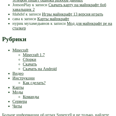
телефон пишет ошибка разбора данных
JonsonPlay
к записи
Скачать карту на майнкрафт боб
хавальщик 2
fdahdsf
к записи
Игры майнкрафт 13 версия играть
сава
к записи
Карты майнкрафт
нурик мухамедьянов
к записи
Мод для майнкрафт pe на
сталкер
Рубрики
Minecraft
Minecraft 1.7
Сборки
Скачать
Скачать на Android
Видео
Инструкции
Как сделать?
Карты
Моды
Команды
Сервера
Читы
Больше информации об играх Supercell и не только, найдете