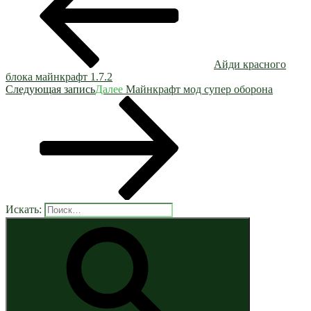
Айди красного
блока майнкрафт 1.7.2
Следующая запись
Далее
Майнкрафт мод супер оборона
Искать: