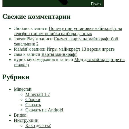
Поиск
Свежие комментарии
Любовь
к записи
Почему при установке майнкрафт на
телефон пишет ошибка разбора данных
JonsonPlay
к записи
Скачать карту на майнкрафт боб
хавальщик 2
fdahdsf
к записи
Игры майнкрафт 13 версия играть
сава
к записи
Карты майнкрафт
нурик мухамедьянов
к записи
Мод для майнкрафт pe на
сталкер
Рубрики
Minecraft
Minecraft 1.7
Сборки
Скачать
Скачать на Android
Видео
Инструкции
Как сделать?