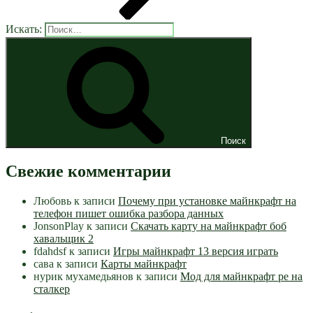
Искать:
Поиск
Свежие комментарии
Любовь
к записи
Почему при установке майнкрафт на
телефон пишет ошибка разбора данных
JonsonPlay
к записи
Скачать карту на майнкрафт боб
хавальщик 2
fdahdsf
к записи
Игры майнкрафт 13 версия играть
сава
к записи
Карты майнкрафт
нурик мухамедьянов
к записи
Мод для майнкрафт pe на
сталкер