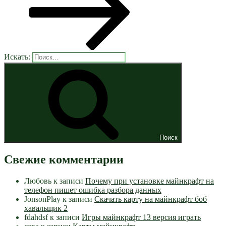
Искать:
Поиск
Свежие комментарии
Любовь
к записи
Почему при установке майнкрафт на
телефон пишет ошибка разбора данных
JonsonPlay
к записи
Скачать карту на майнкрафт боб
хавальщик 2
fdahdsf
к записи
Игры майнкрафт 13 версия играть