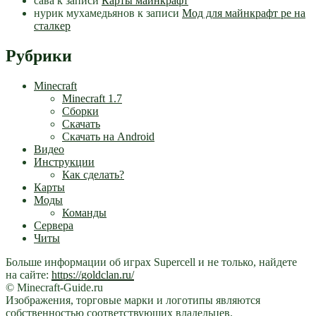
сава
к записи
Карты майнкрафт
нурик мухамедьянов
к записи
Мод для майнкрафт pe на
сталкер
Рубрики
Minecraft
Minecraft 1.7
Сборки
Скачать
Скачать на Android
Видео
Инструкции
Как сделать?
Карты
Моды
Команды
Сервера
Читы
Больше информации об играх Supercell и не только, найдете
на сайте:
https://goldclan.ru/
© Minecraft-Guide.ru
Изображения, торговые марки и логотипы являются
собственностью соответствующих владельцев.