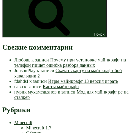
Поиск
Свежие комментарии
Любовь
к записи
Почему при установке майнкрафт на
телефон пишет ошибка разбора данных
JonsonPlay
к записи
Скачать карту на майнкрафт боб
хавальщик 2
fdahdsf
к записи
Игры майнкрафт 13 версия играть
сава
к записи
Карты майнкрафт
нурик мухамедьянов
к записи
Мод для майнкрафт pe на
сталкер
Рубрики
Minecraft
Minecraft 1.7