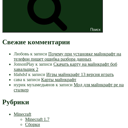
Поиск
Свежие комментарии
Любовь
к записи
Почему при установке майнкрафт на
телефон пишет ошибка разбора данных
JonsonPlay
к записи
Скачать карту на майнкрафт боб
хавальщик 2
fdahdsf
к записи
Игры майнкрафт 13 версия играть
сава
к записи
Карты майнкрафт
нурик мухамедьянов
к записи
Мод для майнкрафт pe на
сталкер
Рубрики
Minecraft
Minecraft 1.7
Сборки