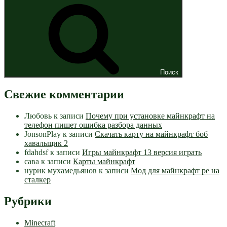
Поиск
Свежие комментарии
Любовь
к записи
Почему при установке майнкрафт на
телефон пишет ошибка разбора данных
JonsonPlay
к записи
Скачать карту на майнкрафт боб
хавальщик 2
fdahdsf
к записи
Игры майнкрафт 13 версия играть
сава
к записи
Карты майнкрафт
нурик мухамедьянов
к записи
Мод для майнкрафт pe на
сталкер
Рубрики
Minecraft