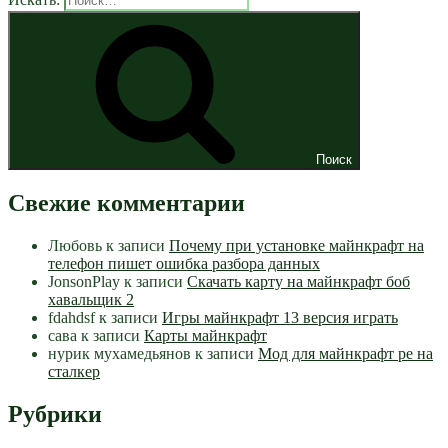
Поиск
Свежие комментарии
Любовь
к записи
Почему при установке майнкрафт на
телефон пишет ошибка разбора данных
JonsonPlay
к записи
Скачать карту на майнкрафт боб
хавальщик 2
fdahdsf
к записи
Игры майнкрафт 13 версия играть
сава
к записи
Карты майнкрафт
нурик мухамедьянов
к записи
Мод для майнкрафт pe на
сталкер
Рубрики