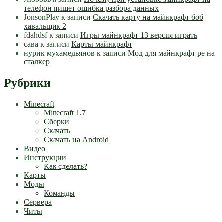
телефон пишет ошибка разбора данных
JonsonPlay
к записи
Скачать карту на майнкрафт боб
хавальщик 2
fdahdsf
к записи
Игры майнкрафт 13 версия играть
сава
к записи
Карты майнкрафт
нурик мухамедьянов
к записи
Мод для майнкрафт pe на
сталкер
Рубрики
Minecraft
Minecraft 1.7
Сборки
Скачать
Скачать на Android
Видео
Инструкции
Как сделать?
Карты
Моды
Команды
Сервера
Читы