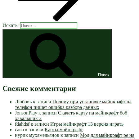
Искать:
Поиск
Свежие комментарии
Любовь
к записи
Почему при установке майнкрафт на
телефон пишет ошибка разбора данных
JonsonPlay
к записи
Скачать карту на майнкрафт боб
хавальщик 2
fdahdsf
к записи
Игры майнкрафт 13 версия играть
сава
к записи
Карты майнкрафт
нурик мухамедьянов
к записи
Мод для майнкрафт pe на