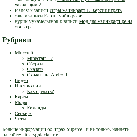
хавальщик 2
fdahdsf
к записи
Игры майнкрафт 13 версия играть
сава
к записи
Карты майнкрафт
нурик мухамедьянов
к записи
Мод для майнкрафт pe на
сталкер
Рубрики
Minecraft
Minecraft 1.7
Сборки
Скачать
Скачать на Android
Видео
Инструкции
Как сделать?
Карты
Моды
Команды
Сервера
Читы
Больше информации об играх Supercell и не только, найдете
на сайте:
https://goldclan.ru/