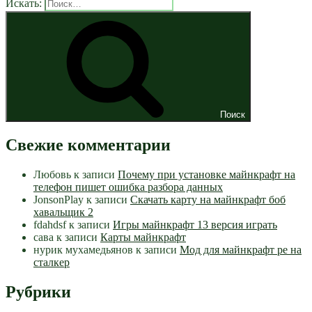
Искать:
Поиск
Свежие комментарии
Любовь
к записи
Почему при установке майнкрафт на
телефон пишет ошибка разбора данных
JonsonPlay
к записи
Скачать карту на майнкрафт боб
хавальщик 2
fdahdsf
к записи
Игры майнкрафт 13 версия играть
сава
к записи
Карты майнкрафт
нурик мухамедьянов
к записи
Мод для майнкрафт pe на
сталкер
Рубрики