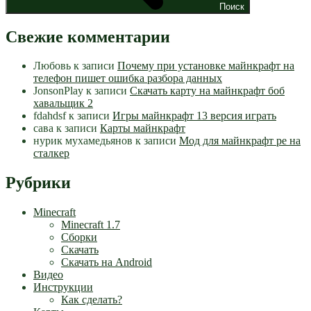
Поиск
Свежие комментарии
Любовь
к записи
Почему при установке майнкрафт на
телефон пишет ошибка разбора данных
JonsonPlay
к записи
Скачать карту на майнкрафт боб
хавальщик 2
fdahdsf
к записи
Игры майнкрафт 13 версия играть
сава
к записи
Карты майнкрафт
нурик мухамедьянов
к записи
Мод для майнкрафт pe на
сталкер
Рубрики
Minecraft
Minecraft 1.7
Сборки
Скачать
Скачать на Android
Видео
Инструкции
Как сделать?