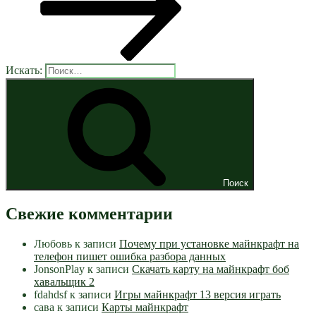
Искать:
Поиск
Свежие комментарии
Любовь
к записи
Почему при установке майнкрафт на
телефон пишет ошибка разбора данных
JonsonPlay
к записи
Скачать карту на майнкрафт боб
хавальщик 2
fdahdsf
к записи
Игры майнкрафт 13 версия играть
сава
к записи
Карты майнкрафт