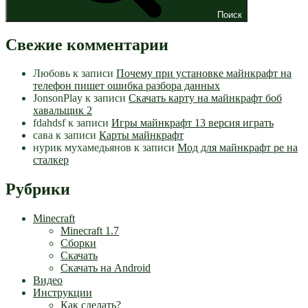
Поиск
Свежие комментарии
Любовь
к записи
Почему при установке майнкрафт на
телефон пишет ошибка разбора данных
JonsonPlay
к записи
Скачать карту на майнкрафт боб
хавальщик 2
fdahdsf
к записи
Игры майнкрафт 13 версия играть
сава
к записи
Карты майнкрафт
нурик мухамедьянов
к записи
Мод для майнкрафт pe на
сталкер
Рубрики
Minecraft
Minecraft 1.7
Сборки
Скачать
Скачать на Android
Видео
Инструкции
Как сделать?