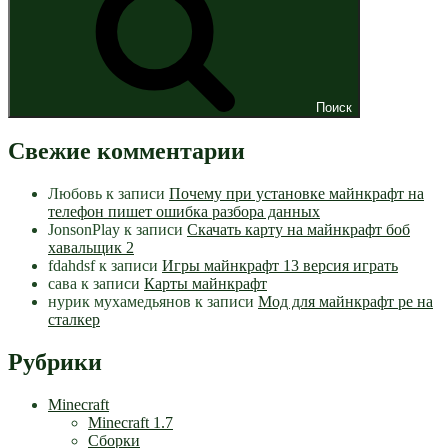
Поиск
Свежие комментарии
Любовь
к записи
Почему при установке майнкрафт на
телефон пишет ошибка разбора данных
JonsonPlay
к записи
Скачать карту на майнкрафт боб
хавальщик 2
fdahdsf
к записи
Игры майнкрафт 13 версия играть
сава
к записи
Карты майнкрафт
нурик мухамедьянов
к записи
Мод для майнкрафт pe на
сталкер
Рубрики
Minecraft
Minecraft 1.7
Сборки