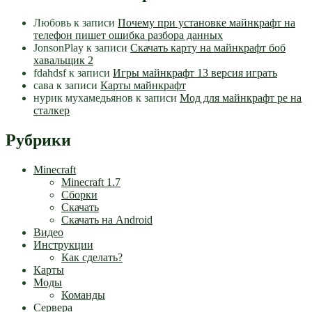
Любовь
к записи
Почему при установке майнкрафт на
телефон пишет ошибка разбора данных
JonsonPlay
к записи
Скачать карту на майнкрафт боб
хавальщик 2
fdahdsf
к записи
Игры майнкрафт 13 версия играть
сава
к записи
Карты майнкрафт
нурик мухамедьянов
к записи
Мод для майнкрафт pe на
сталкер
Рубрики
Minecraft
Minecraft 1.7
Сборки
Скачать
Скачать на Android
Видео
Инструкции
Как сделать?
Карты
Моды
Команды
Сервера