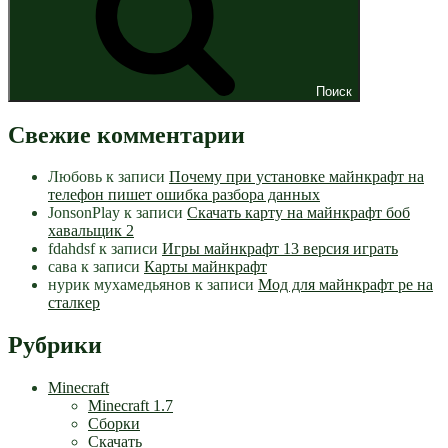
Поиск
Свежие комментарии
Любовь
к записи
Почему при установке майнкрафт на
телефон пишет ошибка разбора данных
JonsonPlay
к записи
Скачать карту на майнкрафт боб
хавальщик 2
fdahdsf
к записи
Игры майнкрафт 13 версия играть
сава
к записи
Карты майнкрафт
нурик мухамедьянов
к записи
Мод для майнкрафт pe на
сталкер
Рубрики
Minecraft
Minecraft 1.7
Сборки
Скачать