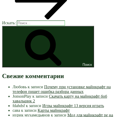
Искать:
Поиск
Свежие комментарии
Любовь
к записи
Почему при установке майнкрафт на
телефон пишет ошибка разбора данных
JonsonPlay
к записи
Скачать карту на майнкрафт боб
хавальщик 2
fdahdsf
к записи
Игры майнкрафт 13 версия играть
сава
к записи
Карты майнкрафт
нурик мухамедьянов
к записи
Мод для майнкрафт pe на