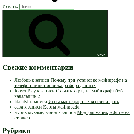
Искать:
Поиск
Свежие комментарии
Любовь
к записи
Почему при установке майнкрафт на
телефон пишет ошибка разбора данных
JonsonPlay
к записи
Скачать карту на майнкрафт боб
хавальщик 2
fdahdsf
к записи
Игры майнкрафт 13 версия играть
сава
к записи
Карты майнкрафт
нурик мухамедьянов
к записи
Мод для майнкрафт pe на
сталкер
Рубрики