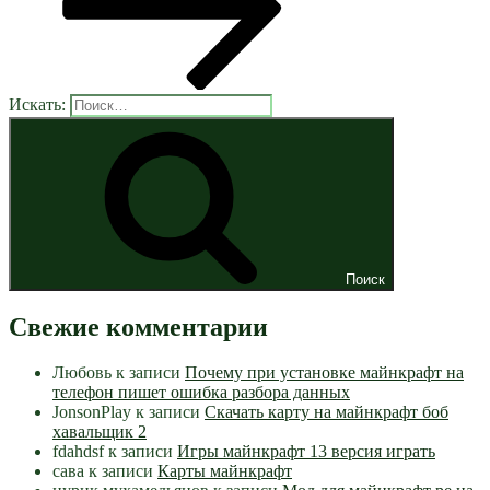
Искать:
Поиск
Свежие комментарии
Любовь
к записи
Почему при установке майнкрафт на
телефон пишет ошибка разбора данных
JonsonPlay
к записи
Скачать карту на майнкрафт боб
хавальщик 2
fdahdsf
к записи
Игры майнкрафт 13 версия играть
сава
к записи
Карты майнкрафт