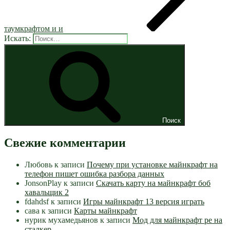
таумкрафтом и и
Искать:
Поиск
Свежие комментарии
Любовь
к записи
Почему при установке майнкрафт на
телефон пишет ошибка разбора данных
JonsonPlay
к записи
Скачать карту на майнкрафт боб
хавальщик 2
fdahdsf
к записи
Игры майнкрафт 13 версия играть
сава
к записи
Карты майнкрафт
нурик мухамедьянов
к записи
Мод для майнкрафт pe на
сталкер