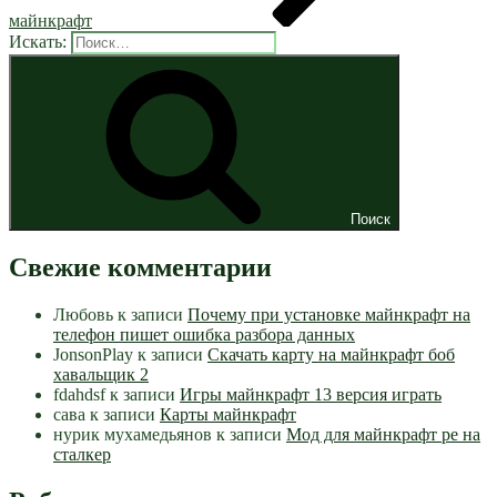
майнкрафт
Искать:
Поиск
Свежие комментарии
Любовь
к записи
Почему при установке майнкрафт на
телефон пишет ошибка разбора данных
JonsonPlay
к записи
Скачать карту на майнкрафт боб
хавальщик 2
fdahdsf
к записи
Игры майнкрафт 13 версия играть
сава
к записи
Карты майнкрафт
нурик мухамедьянов
к записи
Мод для майнкрафт pe на
сталкер