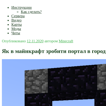
Инструкции
Как сделать?
Сервера
Видео
Карты
Моды
Читы
Опубликовано
12.11.2020
автором
Minecraft
Як в майнкрафт зробити портал в город