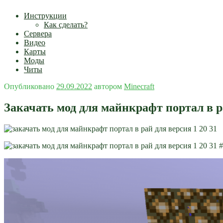
Инструкции
Как сделать?
Сервера
Видео
Карты
Моды
Читы
Опубликовано
29.09.2022
автором
Minecraft
Закачать мод для майнкрафт портал в ра