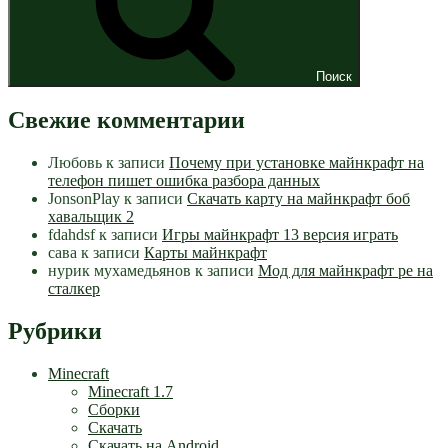
Поиск
Свежие комментарии
Любовь
к записи
Почему при установке майнкрафт на
телефон пишет ошибка разбора данных
JonsonPlay
к записи
Скачать карту на майнкрафт боб
хавальщик 2
fdahdsf
к записи
Игры майнкрафт 13 версия играть
сава
к записи
Карты майнкрафт
нурик мухамедьянов
к записи
Мод для майнкрафт pe на
сталкер
Рубрики
Minecraft
Minecraft 1.7
Сборки
Скачать
Скачать на Android