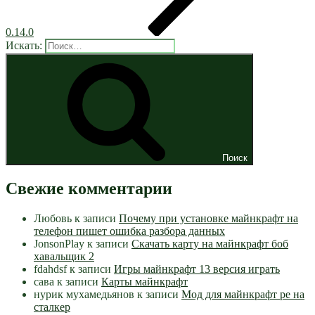
0.14.0
Искать:
Поиск
Свежие комментарии
Любовь
к записи
Почему при установке майнкрафт на
телефон пишет ошибка разбора данных
JonsonPlay
к записи
Скачать карту на майнкрафт боб
хавальщик 2
fdahdsf
к записи
Игры майнкрафт 13 версия играть
сава
к записи
Карты майнкрафт
нурик мухамедьянов
к записи
Мод для майнкрафт pe на
сталкер