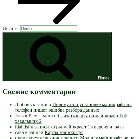
Искать:
Поиск
Свежие комментарии
Любовь
к записи
Почему при установке майнкрафт на
телефон пишет ошибка разбора данных
JonsonPlay
к записи
Скачать карту на майнкрафт боб
хавальщик 2
fdahdsf
к записи
Игры майнкрафт 13 версия играть
сава
к записи
Карты майнкрафт
нурик мухамедьянов
к записи
Мод для майнкрафт pe на