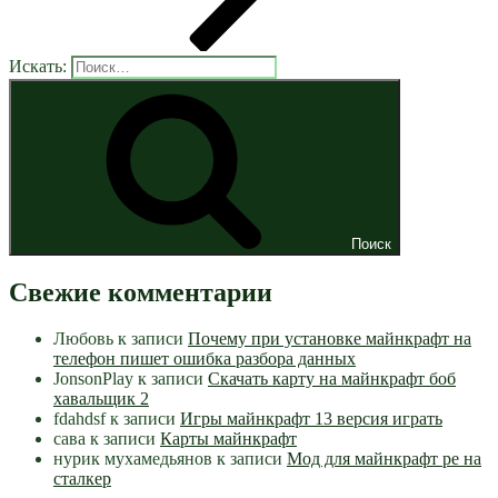
Искать:
Поиск
Свежие комментарии
Любовь
к записи
Почему при установке майнкрафт на
телефон пишет ошибка разбора данных
JonsonPlay
к записи
Скачать карту на майнкрафт боб
хавальщик 2
fdahdsf
к записи
Игры майнкрафт 13 версия играть
сава
к записи
Карты майнкрафт
нурик мухамедьянов
к записи
Мод для майнкрафт pe на
сталкер