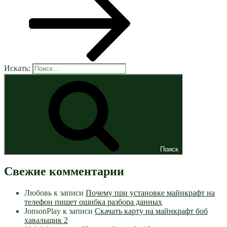
Искать:
Поиск
Свежие комментарии
Любовь
к записи
Почему при установке майнкрафт на
телефон пишет ошибка разбора данных
JonsonPlay
к записи
Скачать карту на майнкрафт боб
хавальщик 2