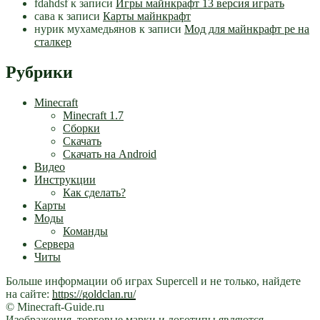
fdahdsf
к записи
Игры майнкрафт 13 версия играть
сава
к записи
Карты майнкрафт
нурик мухамедьянов
к записи
Мод для майнкрафт pe на
сталкер
Рубрики
Minecraft
Minecraft 1.7
Сборки
Скачать
Скачать на Android
Видео
Инструкции
Как сделать?
Карты
Моды
Команды
Сервера
Читы
Больше информации об играх Supercell и не только, найдете
на сайте:
https://goldclan.ru/
© Minecraft-Guide.ru
Изображения, торговые марки и логотипы являются