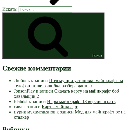
Искать:
Поиск
Свежие комментарии
Любовь
к записи
Почему при установке майнкрафт на
телефон пишет ошибка разбора данных
JonsonPlay
к записи
Скачать карту на майнкрафт боб
хавальщик 2
fdahdsf
к записи
Игры майнкрафт 13 версия играть
сава
к записи
Карты майнкрафт
нурик мухамедьянов
к записи
Мод для майнкрафт pe на
сталкер
Рубрики