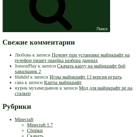
Поиск
Свежие комментарии
Любовь
к записи
Почему при установке майнкрафт на
телефон пишет ошибка разбора данных
JonsonPlay
к записи
Скачать карту на майнкрафт боб
хавальщик 2
fdahdsf
к записи
Игры майнкрафт 13 версия играть
сава
к записи
Карты майнкрафт
нурик мухамедьянов
к записи
Мод для майнкрафт pe на
сталкер
Рубрики
Minecraft
Minecraft 1.7
Сборки
Скачать