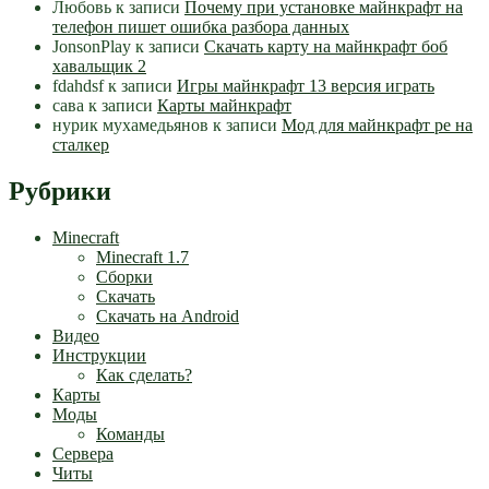
Любовь
к записи
Почему при установке майнкрафт на
телефон пишет ошибка разбора данных
JonsonPlay
к записи
Скачать карту на майнкрафт боб
хавальщик 2
fdahdsf
к записи
Игры майнкрафт 13 версия играть
сава
к записи
Карты майнкрафт
нурик мухамедьянов
к записи
Мод для майнкрафт pe на
сталкер
Рубрики
Minecraft
Minecraft 1.7
Сборки
Скачать
Скачать на Android
Видео
Инструкции
Как сделать?
Карты
Моды
Команды
Сервера
Читы