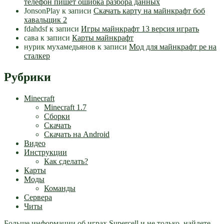
телефон пишет ошибка разбора данных
JonsonPlay
к записи
Скачать карту на майнкрафт боб
хавальщик 2
fdahdsf
к записи
Игры майнкрафт 13 версия играть
сава
к записи
Карты майнкрафт
нурик мухамедьянов
к записи
Мод для майнкрафт pe на
сталкер
Рубрики
Minecraft
Minecraft 1.7
Сборки
Скачать
Скачать на Android
Видео
Инструкции
Как сделать?
Карты
Моды
Команды
Сервера
Читы
Больше информации об играх Supercell и не только, найдете