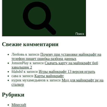
Поиск
Свежие комментарии
Любовь
к записи
Почему при установке майнкрафт на
телефон пишет ошибка разбора данных
JonsonPlay
к записи
Скачать карту на майнкрафт боб
хавальщик 2
fdahdsf
к записи
Игры майнкрафт 13 версия играть
сава
к записи
Карты майнкрафт
нурик мухамедьянов
к записи
Мод для майнкрафт pe на
сталкер
Рубрики
Minecraft