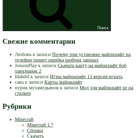
Поиск
Свежие комментарии
Любовь
к записи
Почему при установке майнкрафт на
телефон пишет ошибка разбора данных
JonsonPlay
к записи
Скачать карту на майнкрафт боб
хавальщик 2
fdahdsf
к записи
Игры майнкрафт 13 версия играть
сава
к записи
Карты майнкрафт
нурик мухамедьянов
к записи
Мод для майнкрафт pe на
сталкер
Рубрики
Minecraft
Minecraft 1.7
Сборки
Скачать