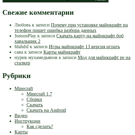
Свежие комментарии
Любовь
к записи
Почему при установке майнкрафт на
телефон пишет ошибка разбора данных
JonsonPlay
к записи
Скачать карту на майнкрафт боб
хавальщик 2
fdahdsf
к записи
Игры майнкрафт 13 версия играть
сава
к записи
Карты майнкрафт
нурик мухамедьянов
к записи
Мод для майнкрафт pe на
сталкер
Рубрики
Minecraft
Minecraft 1.7
Сборки
Скачать
Скачать на Android
Видео
Инструкции
Как сделать?
Карты