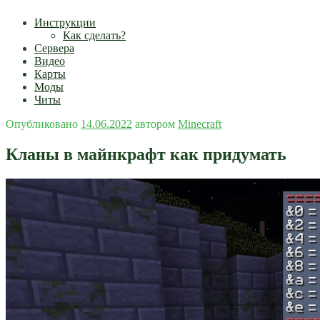
Инструкции
Как сделать?
Сервера
Видео
Карты
Моды
Читы
Опубликовано
14.06.2022
автором
Minecraft
Кланы в майнкрафт как придумать