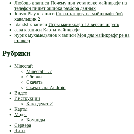
Любовь
к записи
Почему при установке майнкрафт на
телефон пишет ошибка разбора данных
JonsonPlay
к записи
Скачать карту на майнкрафт боб
хавальщик 2
fdahdsf
к записи
Игры майнкрафт 13 версия играть
сава
к записи
Карты майнкрафт
нурик мухамедьянов
к записи
Мод для майнкрафт pe на
сталкер
Рубрики
Minecraft
Minecraft 1.7
Сборки
Скачать
Скачать на Android
Видео
Инструкции
Как сделать?
Карты
Моды
Команды
Сервера
Читы