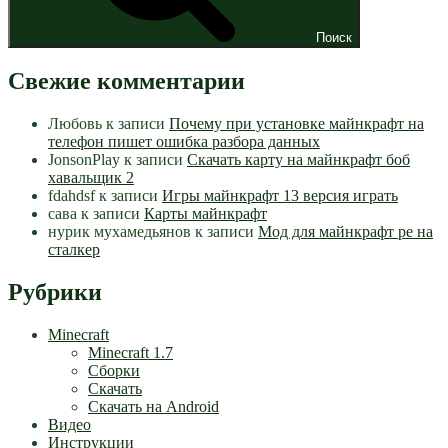
Поиск
Свежие комментарии
Любовь
к записи
Почему при установке майнкрафт на
телефон пишет ошибка разбора данных
JonsonPlay
к записи
Скачать карту на майнкрафт боб
хавальщик 2
fdahdsf
к записи
Игры майнкрафт 13 версия играть
сава
к записи
Карты майнкрафт
нурик мухамедьянов
к записи
Мод для майнкрафт pe на
сталкер
Рубрики
Minecraft
Minecraft 1.7
Сборки
Скачать
Скачать на Android
Видео
Инструкции