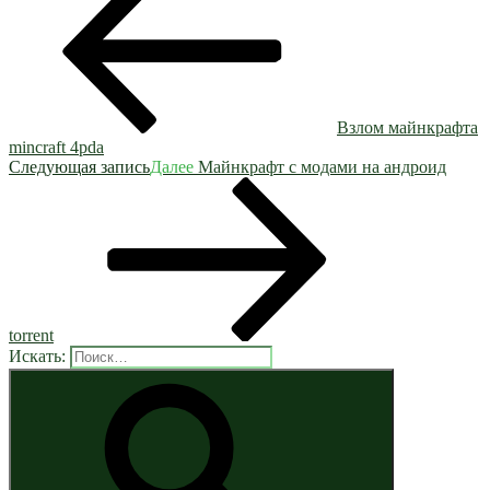
Взлом майнкрафта
mincraft 4pda
Следующая запись
Далее
Майнкрафт с модами на андроид
torrent
Искать: