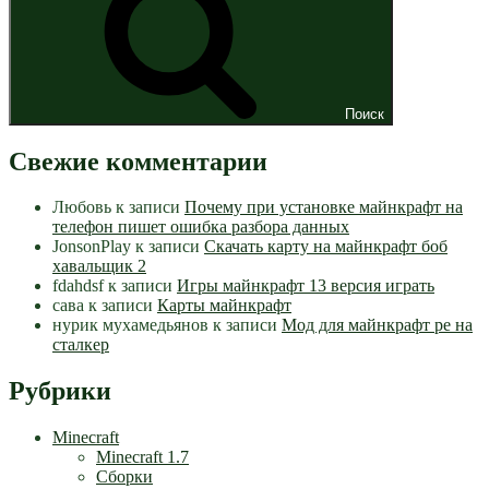
Поиск
Свежие комментарии
Любовь
к записи
Почему при установке майнкрафт на
телефон пишет ошибка разбора данных
JonsonPlay
к записи
Скачать карту на майнкрафт боб
хавальщик 2
fdahdsf
к записи
Игры майнкрафт 13 версия играть
сава
к записи
Карты майнкрафт
нурик мухамедьянов
к записи
Мод для майнкрафт pe на
сталкер
Рубрики
Minecraft
Minecraft 1.7
Сборки