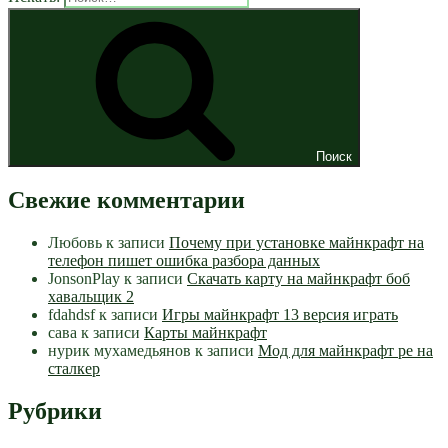
Поиск
Свежие комментарии
Любовь
к записи
Почему при установке майнкрафт на
телефон пишет ошибка разбора данных
JonsonPlay
к записи
Скачать карту на майнкрафт боб
хавальщик 2
fdahdsf
к записи
Игры майнкрафт 13 версия играть
сава
к записи
Карты майнкрафт
нурик мухамедьянов
к записи
Мод для майнкрафт pe на
сталкер
Рубрики