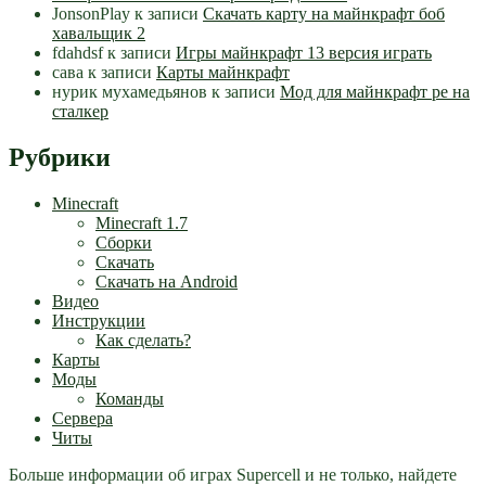
JonsonPlay
к записи
Скачать карту на майнкрафт боб
хавальщик 2
fdahdsf
к записи
Игры майнкрафт 13 версия играть
сава
к записи
Карты майнкрафт
нурик мухамедьянов
к записи
Мод для майнкрафт pe на
сталкер
Рубрики
Minecraft
Minecraft 1.7
Сборки
Скачать
Скачать на Android
Видео
Инструкции
Как сделать?
Карты
Моды
Команды
Сервера
Читы
Больше информации об играх Supercell и не только, найдете