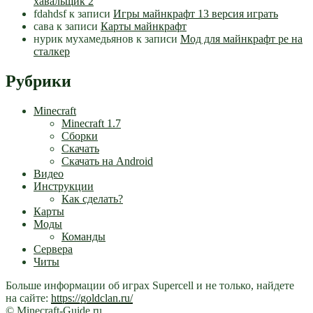
хавальщик 2
fdahdsf
к записи
Игры майнкрафт 13 версия играть
сава
к записи
Карты майнкрафт
нурик мухамедьянов
к записи
Мод для майнкрафт pe на
сталкер
Рубрики
Minecraft
Minecraft 1.7
Сборки
Скачать
Скачать на Android
Видео
Инструкции
Как сделать?
Карты
Моды
Команды
Сервера
Читы
Больше информации об играх Supercell и не только, найдете
на сайте:
https://goldclan.ru/
© Minecraft-Guide.ru