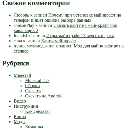
Свежие комментарии
Любовь
к записи
Почему при установке майнкрафт на
телефон пишет ошибка разбора данных
JonsonPlay
к записи
Скачать карту на майнкрафт боб
хавальщик 2
fdahdsf
к записи
Игры майнкрафт 13 версия играть
сава
к записи
Карты майнкрафт
нурик мухамедьянов
к записи
Мод для майнкрафт pe на
сталкер
Рубрики
Minecraft
Minecraft 1.7
Сборки
Скачать
Скачать на Android
Видео
Инструкции
Как сделать?
Карты
Моды
Команды