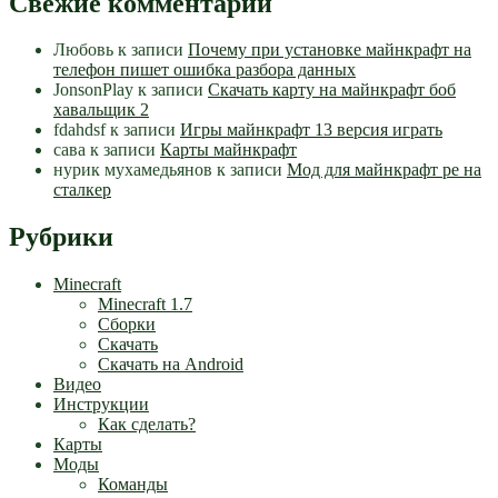
Свежие комментарии
Любовь
к записи
Почему при установке майнкрафт на
телефон пишет ошибка разбора данных
JonsonPlay
к записи
Скачать карту на майнкрафт боб
хавальщик 2
fdahdsf
к записи
Игры майнкрафт 13 версия играть
сава
к записи
Карты майнкрафт
нурик мухамедьянов
к записи
Мод для майнкрафт pe на
сталкер
Рубрики
Minecraft
Minecraft 1.7
Сборки
Скачать
Скачать на Android
Видео
Инструкции
Как сделать?
Карты
Моды
Команды